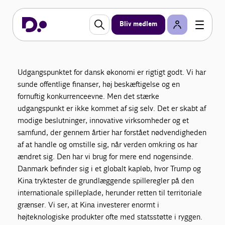
DI's 2035-plan
Bliv medlem
I DI’s 2035-plan præsenterer vi konkrete politiske
forslag, som vil rykke Danmark ind i en bedre
fremtid, hvor et stærkt erhvervsliv og velfærd går
hånd i hånd, og nye generationer får endnu flere
Udgangspunktet for dansk økonomi er rigtigt godt. Vi har
muligheder end i dag.
sunde offentlige finanser, høj beskæftigelse og en
fornuftig konkurrenceevne. Men det stærke
udgangspunkt er ikke kommet af sig selv. Det er skabt af
modige beslutninger, innovative virksomheder og et
samfund, der gennem årtier har forstået nødvendigheden
af at handle og omstille sig, når verden omkring os har
ændret sig. Den har vi brug for mere end nogensinde.
Danmark befinder sig i et globalt kapløb, hvor Trump og
Kina tryktester de grundlæggende spilleregler på den
internationale spilleplade, herunder retten til territoriale
grænser. Vi ser, at Kina investerer enormt i
højteknologiske produkter ofte med statsstøtte i ryggen.