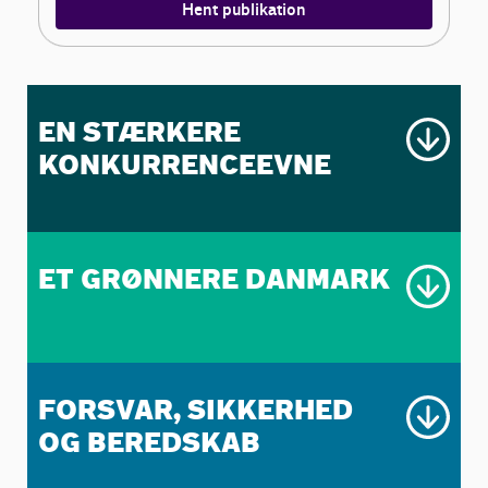
Hent publikation
EN STÆRKERE
KONKURRENCEEVNE
ET GRØNNERE DANMARK
Konkurrencedygtig
selskabsskat (15 pct. i 2035)
130 pct. forskningsfradrag uden
FORSVAR, SIKKERHED
Styrk det grønne råderum
loft
OG BEREDSKAB