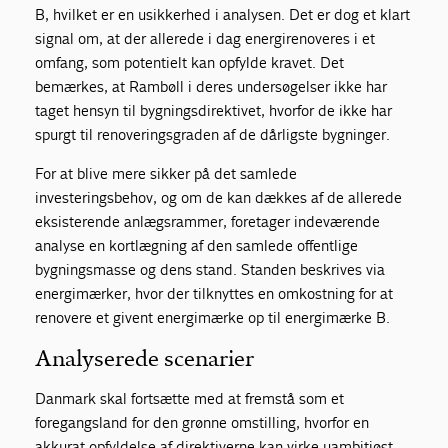
B, hvilket er en usikkerhed i analysen. Det er dog et klart
signal om, at der allerede i dag energirenoveres i et
omfang, som potentielt kan opfylde kravet. Det
bemærkes, at Rambøll i deres undersøgelser ikke har
taget hensyn til bygningsdirektivet, hvorfor de ikke har
spurgt til renoveringsgraden af de dårligste bygninger.
For at blive mere sikker på det samlede
investeringsbehov, og om de kan dækkes af de allerede
eksisterende anlægsrammer, foretager indeværende
analyse en kortlægning af den samlede offentlige
bygningsmasse og dens stand. Standen beskrives via
energimærker, hvor der tilknyttes en omkostning for at
renovere et givent energimærke op til energimærke B.
Analyserede scenarier
Danmark skal fortsætte med at fremstå som et
foregangsland for den grønne omstilling, hvorfor en
akkurat opfyldelse af direktiverne kan virke uambitiøst.