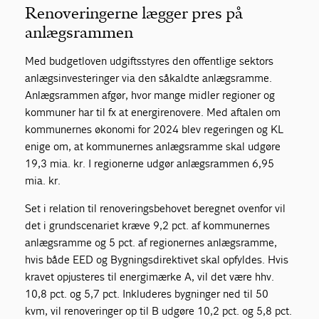
Renoveringerne lægger pres på
anlægsrammen
Med budgetloven udgiftsstyres den offentlige sektors
anlægsinvesteringer via den såkaldte anlægsramme.
Anlægsrammen afgør, hvor mange midler regioner og
kommuner har til fx at energirenovere. Med aftalen om
kommunernes økonomi for 2024 blev regeringen og KL
enige om, at kommunernes anlægsramme skal udgøre
19,3 mia. kr. I regionerne udgør anlægsrammen 6,95
mia. kr.
Set i relation til renoveringsbehovet beregnet ovenfor vil
det i grundscenariet kræve 9,2 pct. af kommunernes
anlægsramme og 5 pct. af regionernes anlægsramme,
hvis både EED og Bygningsdirektivet skal opfyldes. Hvis
kravet opjusteres til energimærke A, vil det være hhv.
10,8 pct. og 5,7 pct. Inkluderes bygninger ned til 50
kvm, vil renoveringer op til B udgøre 10,2 pct. og 5,8 pct.