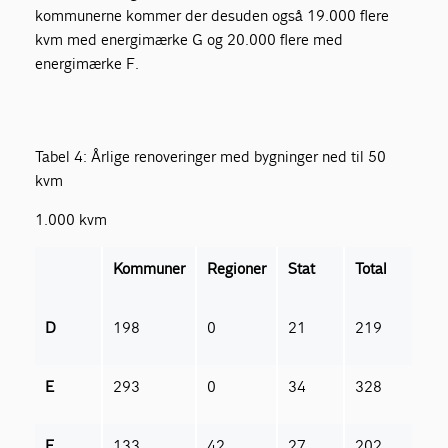
kommunerne kommer der desuden også 19.000 flere
kvm med energimærke G og 20.000 flere med
energimærke F.
Tabel 4: Årlige renoveringer med bygninger ned til 50
kvm
1.000 kvm
Kommuner
Regioner
Stat
Total
D
198
0
21
219
E
293
0
34
328
F
133
42
27
202