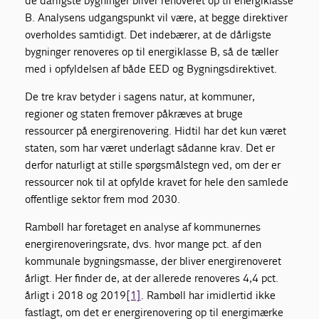
de dårligste bygninger bliver renoveret op til energiklasse
B. Analysens udgangspunkt vil være, at begge direktiver
overholdes samtidigt. Det indebærer, at de dårligste
bygninger renoveres op til energiklasse B, så de tæller
med i opfyldelsen af både EED og Bygningsdirektivet.
De tre krav betyder i sagens natur, at kommuner,
regioner og staten fremover påkræves at bruge
ressourcer på energirenovering. Hidtil har det kun været
staten, som har været underlagt sådanne krav. Det er
derfor naturligt at stille spørgsmålstegn ved, om der er
ressourcer nok til at opfylde kravet for hele den samlede
offentlige sektor frem mod 2030.
Rambøll har foretaget en analyse af kommunernes
energirenoveringsrate, dvs. hvor mange pct. af den
kommunale bygningsmasse, der bliver energirenoveret
årligt. Her finder de, at der allerede renoveres 4,4 pct.
årligt i 2018 og 2019
[1]
. Rambøll har imidlertid ikke
fastlagt, om det er energirenovering op til energimærke