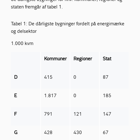
staten fremgår af tabel 1.
Tabel 1: De dårligste bygninger fordelt på energimærke
og delsektor
1.000 kvm
Kommuner
Regioner
Stat
D
415
0
87
E
1.817
0
185
F
791
121
147
G
428
430
67