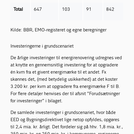
Total
647
103
91
842
Kilde: BBR, EMO-registeret og egne beregninger
Investeringerne i grundscenariet
De årlige investeringer til energirenovering udregnes ved
at knytte en gennemsnitlig investering for at opgradere
én kvm fra et givent energimærke til et andet. Fx
skønnes det, (med betydelig usikkerhed) at det koster
3.200 kr. per kvm at opgradere fra energimærke F til B.
For flere detaljer henvises der til afsnit ”Forudsætninger
for investeringer” i bilaget.
De samlede investeringer i grundscenariet, hvor både
EED og Bygningsdirektivet lige netop opfyldes, opgøres
til 2,4 mia. kr. årligt. Det fordeler sig på hhv. 1,8 mia. kr.,
350 mio. kr. og 250 mio. kr. i kommunerne, regionerne