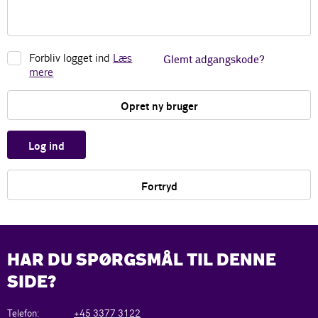
Forbliv logget ind
Læs
Glemt adgangskode?
mere
Opret ny bruger
Log ind
Fortryd
HAR DU SPØRGSMÅL TIL DENNE
SIDE?
Telefon:
+45 3377 3122