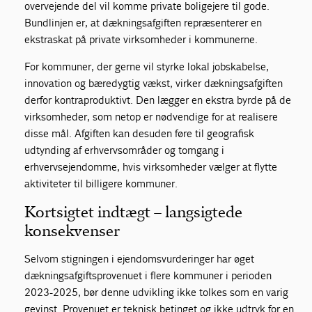
overvejende del vil komme private boligejere til gode.
Bundlinjen er, at dækningsafgiften repræsenterer en
ekstraskat på private virksomheder i kommunerne.
For kommuner, der gerne vil styrke lokal jobskabelse,
innovation og bæredygtig vækst, virker dækningsafgiften
derfor kontraproduktivt. Den lægger en ekstra byrde på de
virksomheder, som netop er nødvendige for at realisere
disse mål. Afgiften kan desuden føre til geografisk
udtynding af erhvervsområder og tomgang i
erhvervsejendomme, hvis virksomheder vælger at flytte
aktiviteter til billigere kommuner.
Kortsigtet indtægt – langsigtede
konsekvenser
Selvom stigningen i ejendomsvurderinger har øget
dækningsafgiftsprovenuet i flere kommuner i perioden
2023-2025, bør denne udvikling ikke tolkes som en varig
gevinst. Provenuet er teknisk betinget og ikke udtryk for en