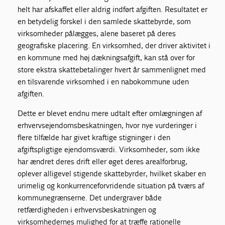
helt har afskaffet eller aldrig indført afgiften. Resultatet er
en betydelig forskel i den samlede skattebyrde, som
virksomheder pålægges, alene baseret på deres
geografiske placering. En virksomhed, der driver aktivitet i
en kommune med høj dækningsafgift, kan stå over for
store ekstra skattebetalinger hvert år sammenlignet med
en tilsvarende virksomhed i en nabokommune uden
afgiften.
Dette er blevet endnu mere udtalt efter omlægningen af
erhvervsejendomsbeskatningen, hvor nye vurderinger i
flere tilfælde har givet kraftige stigninger i den
afgiftspligtige ejendomsværdi. Virksomheder, som ikke
har ændret deres drift eller øget deres arealforbrug,
oplever alligevel stigende skattebyrder, hvilket skaber en
urimelig og konkurrenceforvridende situation på tværs af
kommunegrænserne. Det undergraver både
retfærdigheden i erhvervsbeskatningen og
virksomhedernes mulighed for at træffe rationelle