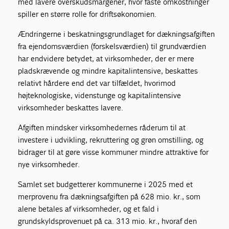
med lavere overskudsmargener, hvor faste omkostninger
spiller en større rolle for driftsøkonomien.
Ændringerne i beskatningsgrundlaget for dækningsafgiften
fra ejendomsværdien (forskelsværdien) til grundværdien
har endvidere betydet, at virksomheder, der er mere
pladskrævende og mindre kapitalintensive, beskattes
relativt hårdere end det var tilfældet, hvorimod
højteknologiske, videnstunge og kapitalintensive
virksomheder beskattes lavere.
Afgiften mindsker virksomhedernes råderum til at
investere i udvikling, rekruttering og grøn omstilling, og
bidrager til at gøre visse kommuner mindre attraktive for
nye virksomheder.
Samlet set budgetterer kommunerne i 2025 med et
merprovenu fra dækningsafgiften på 628 mio. kr., som
alene betales af virksomheder, og et fald i
grundskyldsprovenuet på ca. 313 mio. kr., hvoraf den