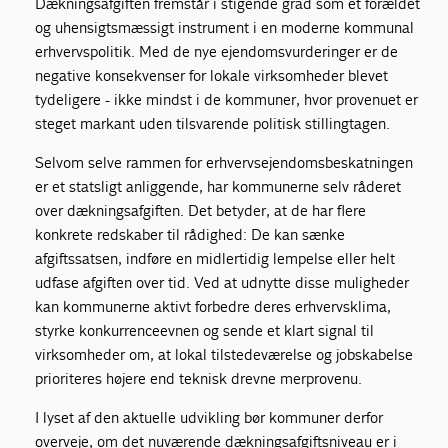
Dækningsafgiften fremstår i stigende grad som et forældet
og uhensigtsmæssigt instrument i en moderne kommunal
erhvervspolitik. Med de nye ejendomsvurderinger er de
negative konsekvenser for lokale virksomheder blevet
tydeligere - ikke mindst i de kommuner, hvor provenuet er
steget markant uden tilsvarende politisk stillingtagen.
Selvom selve rammen for erhvervsejendomsbeskatningen
er et statsligt anliggende, har kommunerne selv råderet
over dækningsafgiften. Det betyder, at de har flere
konkrete redskaber til rådighed: De kan sænke
afgiftssatsen, indføre en midlertidig lempelse eller helt
udfase afgiften over tid. Ved at udnytte disse muligheder
kan kommunerne aktivt forbedre deres erhvervsklima,
styrke konkurrenceevnen og sende et klart signal til
virksomheder om, at lokal tilstedeværelse og jobskabelse
prioriteres højere end teknisk drevne merprovenu.
I lyset af den aktuelle udvikling bør kommuner derfor
overveje, om det nuværende dækningsafgiftsniveau er i