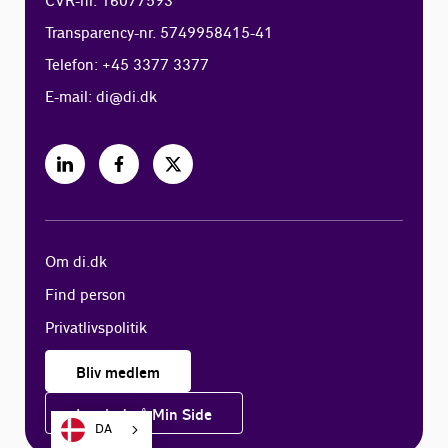
CVR-nr. 16077593
Transparency-nr. 5749958415-41
Telefon: +45 3377 3377
E-mail:
di@di.dk
Om di.dk
Find person
Privatlivspolitik
Bliv medlem
Log ind på Min Side
DA