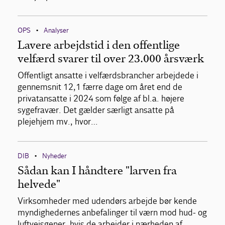
OPS
Analyser
•
Lavere arbejdstid i den offentlige
velfærd svarer til over 23.000 årsværk
Offentligt ansatte i velfærdsbrancher arbejdede i
gennemsnit 12,1 færre dage om året end de
privatansatte i 2024 som følge af bl.a. højere
sygefravær. Det gælder særligt ansatte på
plejehjem mv., hvor…
DIB
Nyheder
•
Sådan kan I håndtere "larven fra
helvede"
Virksomheder med udendørs arbejde bør kende
myndighedernes anbefalinger til værn mod hud- og
luftvejsgener, hvis de arbejder i nærheden af