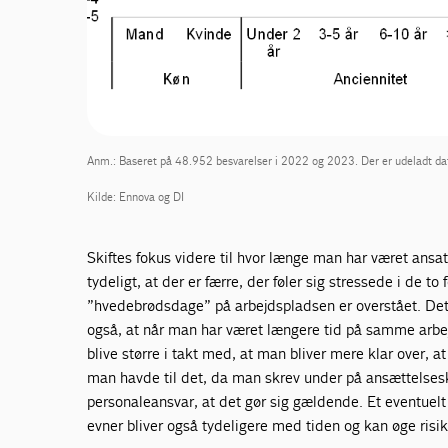
Anm.: Baseret på 48.952 besvarelser i 2022 og 2023. Der er udeladt data 
Kilde: Ennova og DI
Skiftes fokus videre til hvor længe man har været ans
tydeligt, at der er færre, der føler sig stressede i de t
”hvedebrødsdage” på arbejdspladsen er overstået. Det
også, at når man har været længere tid på samme arbejd
blive større i takt med, at man bliver mere klar over, at
man havde til det, da man skrev under på ansættelses
personaleansvar, at det gør sig gældende. Et eventue
evner bliver også tydeligere med tiden og kan øge risiko