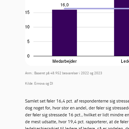
Anm.: Baseret på 48.952 besvarelser i 2022 og 2023
Kilde: Ennova og DI
Samlet set føler 16,4 pct. af respondenterne sig stre
dog noget for, hvor stor en andel, der føler sig stress
der føler sig stressede 16 pct., hvilket er lidt mindr
de mest udsatte, hvor 19,4 pct. rapporterer, at de føler
ledelseshierarkiet til ledere af ledere, så er andelen, de