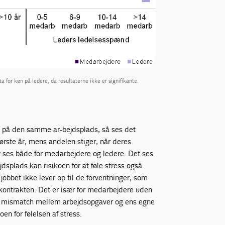
for køn på ledere, da resultaterne ikke er signifikante.
at på den samme ar-bejdsplads, så ses det
o første år, mens andelen stiger, når deres
 ses både for medarbejdere og ledere. Det ses
splads kan risikoen for at føle stress også
 jobbet ikke lever op til de forventninger, som
kontrakten. Det er især for medarbejdere uden
lt mismatch mellem arbejdsopgaver og ens egne
en for følelsen af stress.