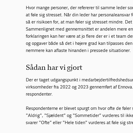
Hvor mange personer, der refererer til samme leder som
at føle sig stresset. Når din leder har personaleansvar
så er risikoen for, at man føler sig stresset mindre. De
Sammenlignet med gennemsnittet er andelen mere end f
forklaringen kan her være at jo flere der er i et team d
og opgaver både så det i højere grad kan tilpasses den 
nemmere kan aflaste hinanden i pressede situationer.
Sådan har vi gjort
Der er taget udgangspunkt i medarbejdertilfredshedsu
virksomheder fra 2022 og 2023 gennemført af Ennova. 
respondenter.
Respondenterne er blevet spurgt om hvor ofte de føler 
”Aldrig”, ”Sjældent” og ”Sommetider” vurderes til ikke
svarer ”Ofte” eller ”Hele tiden” vurderes at føle sig st