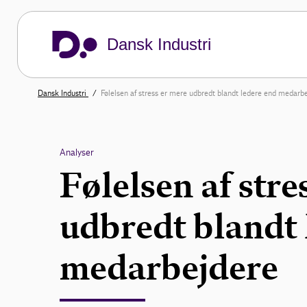
Dansk Industri
Dansk Industri
Følelsen af stress er mere udbredt blandt ledere end medarb
Analyser
Følelsen af stre
udbredt blandt 
medarbejdere