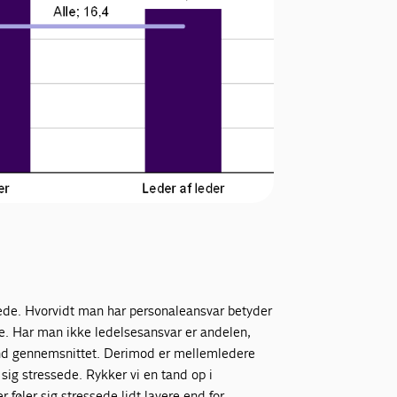
ssede. Hvorvidt man har personaleansvar betyder
ede. Har man ikke ledelsesansvar er andelen,
e end gennemsnittet. Derimod er mellemledere
 sig stressede. Rykker vi en tand op i
r føler sig stressede lidt lavere end for