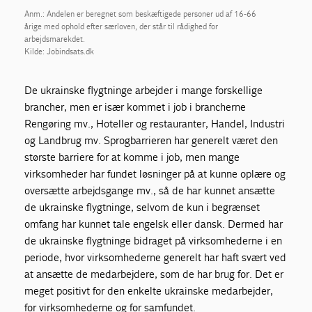
Anm.: Andelen er beregnet som beskæftigede personer ud af 16-66
årige med ophold efter særloven, der står til rådighed for
arbejdsmarekdet.
Kilde: Jobindsats.dk
De ukrainske flygtninge arbejder i mange forskellige
brancher, men er især kommet i job i brancherne
Rengøring mv., Hoteller og restauranter, Handel, Industri
og Landbrug mv. Sprogbarrieren har generelt været den
største barriere for at komme i job, men mange
virksomheder har fundet løsninger på at kunne oplære og
oversætte arbejdsgange mv., så de har kunnet ansætte
de ukrainske flygtninge, selvom de kun i begrænset
omfang har kunnet tale engelsk eller dansk. Dermed har
de ukrainske flygtninge bidraget på virksomhederne i en
periode, hvor virksomhederne generelt har haft svært ved
at ansætte de medarbejdere, som de har brug for. Det er
meget positivt for den enkelte ukrainske medarbejder,
for virksomhederne og for samfundet.