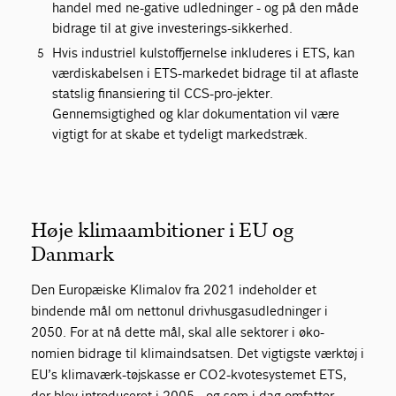
handel med ne-gative udledninger - og på den måde
bidrage til at give investerings-sikkerhed.
Hvis industriel kulstoffjernelse inkluderes i ETS, kan
værdiskabelsen i ETS-markedet bidrage til at aflaste
statslig finansiering til CCS-pro-jekter.
Gennemsigtighed og klar dokumentation vil være
vigtigt for at skabe et tydeligt markedstræk.
Høje klimaambitioner i EU og
Danmark
Den Europæiske Klimalov fra 2021 indeholder et
bindende mål om nettonul drivhusgasudledninger i
2050. For at nå dette mål, skal alle sektorer i øko-
nomien bidrage til klimaindsatsen. Det vigtigste værktøj i
EU’s klimaværk-tøjskasse er CO2-kvotesystemet ETS,
der blev introduceret i 2005 - og som i dag omfatter