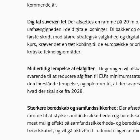
kommende år.
Digital suverænitet
Der afsættes en ramme på 20 mio. kr
uafhængigheden i de
digitale løsninger. DI bakker op 
første skridt mod større strategisk valgfrihed og digita
kurs, kræver det en tæt kobling til de europæiske priori
kritiske teknologiområder.
Midlertidig lempelse af elafgiften
.. Regeringen vil afsk
svarende til at reducere afgiften til EU’s minimumssats 
den foreslåede lempelse, og opfordrer til, at der snarest
hvad der skal ske fra 2028.
Stærkere beredskab og samfundssikkerhed:
Der afsætt
ramme til at styrke samfundssikkerheden og beredska
mest mulig effekt på samfundssikkerheds- og beredsk
beredskabet, og vil gå aktivt ind i udmøntningen af mi