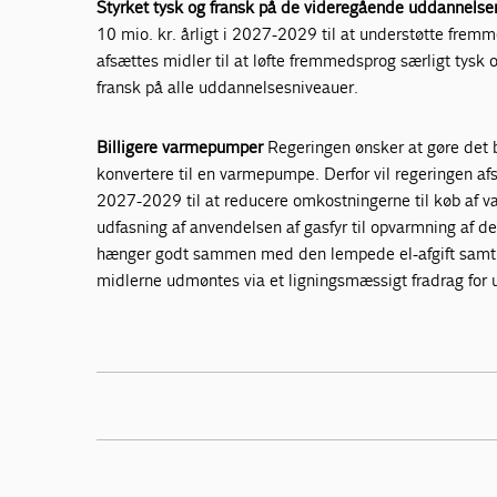
Styrket tysk og fransk på de videregående uddannelse
10 mio. kr. årligt i 2027-2029 til at understøtte fre
afsættes midler til at løfte fremmedsprog særligt tysk o
fransk på alle uddannelsesniveauer.
Billigere varmepumper
Regeringen ønsker at gøre det b
konvertere til en varmepumpe. Derfor vil regeringen af
2027-2029 til at reducere omkostningerne til køb af va
udfasning af anvendelsen af gasfyr til opvarmning af d
hænger godt sammen med den lempede el-afgift samt B
midlerne udmøntes via et ligningsmæssigt fradrag for u