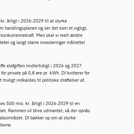
. årligt i 2026-2029 til at styrke
om handlingsplanen og ser det som et vigtigt,
l konkurrencekraft. Men skal vi reelt ændre
teter og langt større investeringer målrettet
affe elafgiften midlertidigt i 2026 og 2027
for private på 0,8 øre pr. kWh. DI kvitterer for
 muligt indkaldes til politiske drøftelser af,
es 500 mio. kr. årligt i 2026-2029 til en
bet. Rammen vil blive udmøntet, så der opnås
absområdet. DI bakker op om at styrke
dlerne.