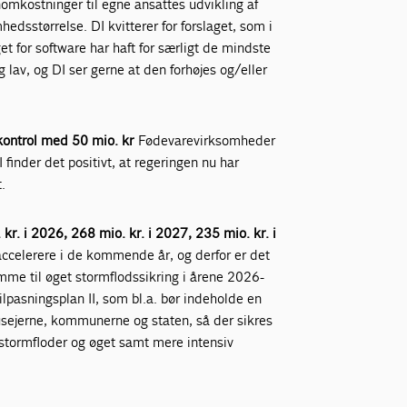
lønomkostninger til egne ansattes udvikling af
mhedsstørrelse. DI kvitterer for forslaget, som i
et for software har haft for særligt de mindste
lav, og DI ser gerne at den forhøjes og/eller
ekontrol med 50 mio. kr
Fødevarevirksomheder
finder det positivt, at regeringen nu har
.
kr. i 2026, 268 mio. kr. i 2027, 235 mio. kr. i
accelerere i de kommende år, og derfor er det
amme til øget stormflodssikring i årene 2026-
ilpasningsplan II, som bl.a. bør indeholde en
usejerne, kommunerne og staten, så der sikres
e stormfloder og øget samt mere intensiv