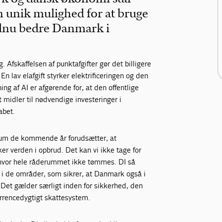
 unik mulighed for at bruge
endnu bedre Danmark i
g. Afskaffelsen af punktafgifter gør det billigere
 lav elafgift styrker elektrificeringen og den
ng af AI er afgørende for, at den offentlige
t midler til nødvendige investeringer i
kabet.
rum de kommende år forudsætter, at
kker verden i opbrud. Det kan vi ikke tage for
ik, hvor hele råderummet ikke tømmes. DI så
t i de områder, som sikrer, at Danmark også i
Det gælder særligt inden for sikkerhed, den
urrencedygtigt skattesystem.