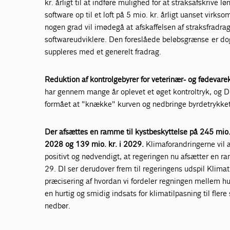
kr. årligt til at indføre mulighed for at straksafskrive 
software op til et loft på 5 mio. kr. årligt uanset virkso
nogen grad vil imødegå at afskaffelsen af straksfradrag
softwareudviklere. Den foreslåede beløbsgrænse er dog 
suppleres med et generelt fradrag.
Reduktion af kontrolgebyrer for veterinær- og fødevar
har gennem mange år oplevet et øget kontroltryk, og DI 
formået at "knække" kurven og nedbringe byrdetrykket
Der afsættes en ramme til kystbeskyttelse på 245 mio. 
2028 og 139 mio. kr. i 2029.
Klimaforandringerne vil 
positivt og nødvendigt, at regeringen nu afsætter en r
29. DI ser derudover frem til regeringens udspil Klimat
præcisering af hvordan vi fordeler regningen mellem h
en hurtig og smidig indsats for klimatilpasning til fler
nedbør.