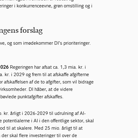
ringer i konkurrenceevne, grøn omstilling og i
ngens forslag
æve, og som imødekommer DI’s prioriteringer.
 2026
Regeringen har afsat ca. 1,3 mia. kr. i
 kr. i 2029 og frem til at afskaffe afgifterne
r afskaffelsen af de to afgifter, som vil bidrage
 virksomheder. DI håber, at de videre
øvlede punktafgifter afskaffes.
 kr. årligt i 2026-2029 til udrulning af AI-
e potentialerne i AI i den offentlige sektor, skal
 til at skalere. Med 25 mio. årligt til at
er skal flere investeringer til over de