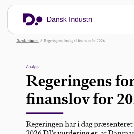
Dansk Industri
Dansk Industri
Regeringens forslag til finanslov for 2026
Analyser
Regeringens fors
finanslov for 2
Regeringen har i dag præsenteret d
2026 DI’s vurdering er, at Danma