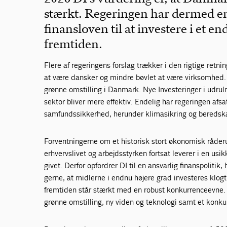
stærkt. Regeringen har dermed en
finansloven til at investere i et 
fremtiden.
Flere af regeringens forslag trækker i den rigtige retnin
at være dansker og mindre bøvlet at være virksomhed. En
grønne omstilling i Danmark. Nye Investeringer i udrulni
sektor bliver mere effektiv. Endelig har regeringen afsa
samfundssikkerhed, herunder klimasikring og bereds
Forventningerne om et historisk stort økonomisk råde
erhvervslivet og arbejdsstyrken fortsat leverer i en usi
givet. Derfor opfordrer DI til en ansvarlig finanspolit
gerne, at midlerne i endnu højere grad investeres klog
fremtiden står stærkt med en robust konkurrenceevne. 
grønne omstilling, ny viden og teknologi samt et konk