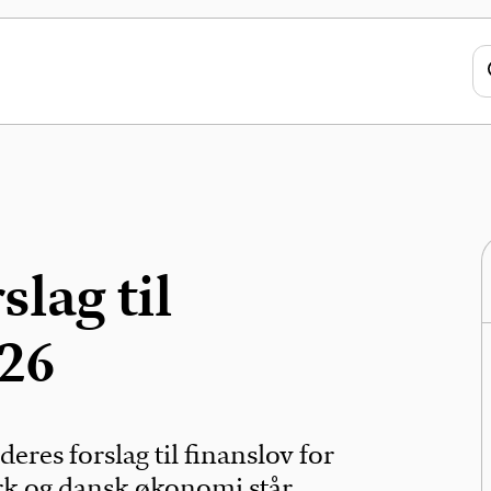
lag til
026
eres forslag til finanslov for
rk og dansk økonomi står