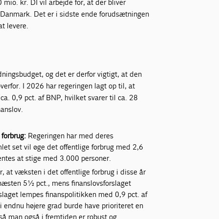
io. kr. DI vil arbejde for, at der bliver
er Danmark. Det er i sidste ende forudsætningen
t levere.
ngsbudget, og det er derfor vigtigt, at den
rfor. I 2026 har regeringen lagt op til, at
a. 0,9 pct. af BNP, hvilket svarer til ca. 28
nanslov.
 forbrug:
Regeringen har med deres
amlet set vil øge det offentlige forbrug med 2,6
rventes at stige med 3.000 personer.
 at væksten i det offentlige forbrug i disse år
 næsten 5½ pct., mens finanslovsforslaget
rslaget lempes finanspolitikken med 0,9 pct. af
i endnu højere grad burde have prioriteret en
 så man også i fremtiden er robust og