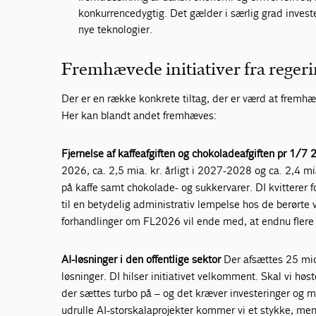
konkurrencedygtig. Det gælder i særlig grad investe
nye teknologier.
Fremhævede initiativer fra regeri
Der er en række konkrete tiltag, der er værd at fremh
Her kan blandt andet fremhæves:
Fjernelse af kaffeafgiften og chokoladeafgiften pr 1/7
2026, ca. 2,5 mia. kr. årligt i 2027-2028 og ca. 2,4 mia.
på kaffe samt chokolade- og sukkervarer. DI kvitterer fo
til en betydelig administrativ lempelse hos de berørte
forhandlinger om FL2026 vil ende med, at endnu flere b
AI-løsninger i den offentlige sektor
Der afsættes 25 mio.
løsninger. DI hilser initiativet velkomment. Skal vi høst
der sættes turbo på – og det kræver investeringer og mod
udrulle AI-storskalaprojekter kommer vi et stykke, men d