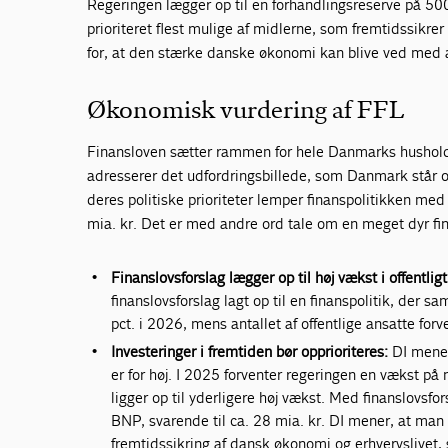
Regeringen lægger op til en forhandlingsreserve på 500 m
prioriteret flest mulige af midlerne, som fremtidssikr
for, at den stærke danske økonomi kan blive ved med a
Økonomisk vurdering af FFL
Finansloven sætter rammen for hele Danmarks husholdni
adresserer det udfordringsbillede, som Danmark står ove
deres politiske prioriteter lemper finanspolitikken med c
mia. kr. Det er med andre ord tale om en meget dyr fi
Finanslovsforslag lægger op til høj vækst i offentligt
finanslovsforslag lagt op til en finanspolitik, der s
pct. i 2026, mens antallet af offentlige ansatte fo
Investeringer i fremtiden bør opprioriteres:
DI mener,
er for høj. I 2025 forventer regeringen en vækst på
ligger op til yderligere høj vækst. Med finanslovsfo
BNP, svarende til ca. 28 mia. kr. DI mener, at man 
fremtidssikring af dansk økonomi og erhvervslivet,