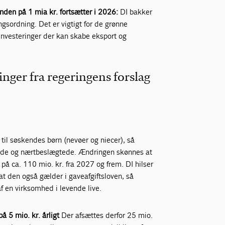
nden på 1 mia kr. fortsætter i 2026:
DI bakker
ngsordning. Det er vigtigt for de grønne
investeringer der kan skabe eksport og
nger fra regeringens forslag
 til søskendes børn (nevøer og niecer), så
ende og nærtbeslægtede. Ændringen skønnes at
på ca. 110 mio. kr. fra 2027 og frem. DI hilser
t den også gælder i gaveafgiftsloven, så
f en virksomhed i levende live.
å 5 mio. kr. årligt
Der afsættes derfor 25 mio.