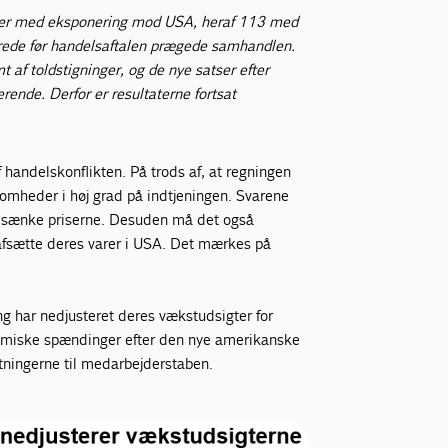
mer med eksponering mod USA, heraf 113 med
llerede før handelsaftalen prægede samhandlen.
 af toldstigninger, og de nye satser efter
rende. Derfor er resultaterne fortsat
f handelskonflikten. På trods af, at regningen
mheder i høj grad på indtjeningen. Svarene
 at sænke priserne. Desuden må det også
 afsætte deres varer i USA. Det mærkes på
 har nedjusteret deres vækstudsigter for
omiske spændinger efter den nye amerikanske
ntningerne til medarbejderstaben.