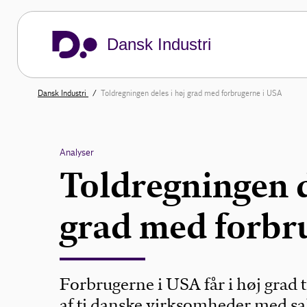
Dansk Industri
Dansk Industri
Toldregningen deles i høj grad med forbrugerne i USA
Analyser
Toldregningen d
grad med forbr
Forbrugerne i USA får i høj grad t
af ti danske virksomheder med sal