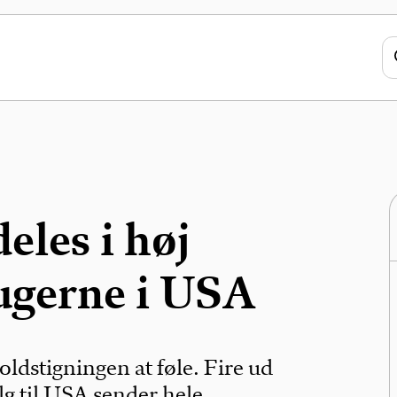
eles i høj
ugerne i USA
oldstigningen at føle. Fire ud
g til USA sender hele