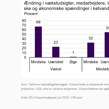
Anm.: Tallene er beskæftigelsesvægtet. Virksomheder er eksponeret overf
produktion i USA, eller er indirekte eksponeret. Virksomhederne har også
Kilde: DI's Virksomhedspanel juni 2025 (198 svar)