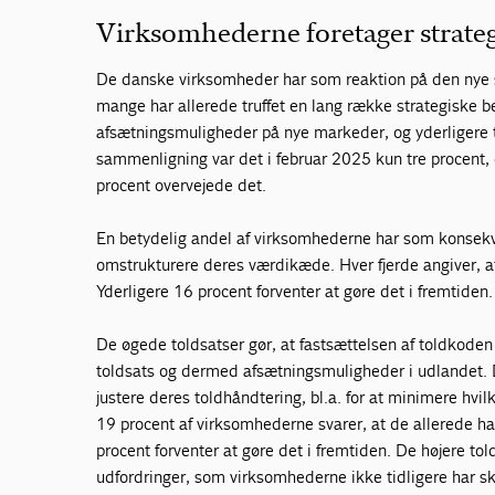
Virksomhederne foretager strate
De danske virksomheder har som reaktion på den nye s
mange har allerede truffet en lang række strategiske bes
afsætningsmuligheder på nye markeder, og yderligere tre
sammenligning var det i februar 2025 kun tre procent
procent overvejede det.
En betydelig andel af virksomhederne har som konsekve
omstrukturere deres værdikæde. Hver fjerde angiver, a
Yderligere 16 procent forventer at gøre det i fremtiden.
De øgede toldsatser gør, at fastsættelsen af toldkoden 
toldsats og dermed afsætningsmuligheder i udlandet. De
justere deres toldhåndtering, bl.a. for at minimere hvilk
19 procent af virksomhederne svarer, at de allerede ha
procent forventer at gøre det i fremtiden. De højere tol
udfordringer, som virksomhederne ikke tidligere har sku