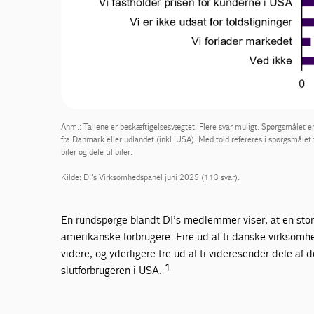
Anm.: Tallene er beskæftigelsesvægtet. Flere svar muligt. Spørgsmålet er
fra Danmark eller udlandet (inkl. USA). Med told refereres i spørgsmålet 
biler og dele til biler.
Kilde: DI's Virksomhedspanel juni 2025 (113 svar).
En rundspørge blandt DI’s medlemmer viser, at en stor 
amerikanske forbrugere. Fire ud af ti danske virksomh
videre, og yderligere tre ud af ti videresender dele af d
1
slutforbrugeren i USA.