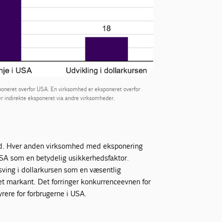
poneret overfor USA. En virksomhed er eksponeret overfor
 er indirekte eksponeret via andre virksomheder.
hed. Hver anden virksomhed med eksponering
USA som en betydelig usikkerhedsfaktor.
ving i dollarkursen som en væsentlig
et markant. Det forringer konkurrenceevnen for
rere for forbrugerne i USA.