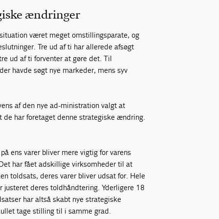
giske ændringer
ituation været meget omstillingsparate, og
lutninger. Tre ud af ti har allerede afsøgt
 ud af ti forventer at gøre det. Til
, der havde søgt nye markeder, mens syv
ns af den nye ad-ministration valgt at
t de har foretaget denne strategiske ændring.
på ens varer bliver mere vigtig for varens
t har fået adskillige virksomheder til at
en toldsats, deres varer bliver udsat for. Hele
r justeret deres toldhåndtering. Yderligere 18
dsatser har altså skabt nye strategiske
llet tage stilling til i samme grad.