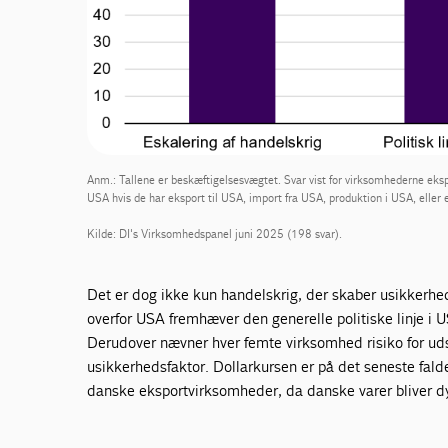
Anm.: Tallene er beskæftigelsesvægtet. Svar vist for virksomhederne eks
USA hvis de har eksport til USA, import fra USA, produktion i USA, eller
Kilde: DI's Virksomhedspanel juni 2025 (198 svar).
Det er dog ikke kun handelskrig, der skaber usikker
overfor USA fremhæver den generelle politiske linje i 
Derudover nævner hver femte virksomhed risiko for uds
usikkerhedsfaktor. Dollarkursen er på det seneste fald
danske eksportvirksomheder, da danske varer bliver dy