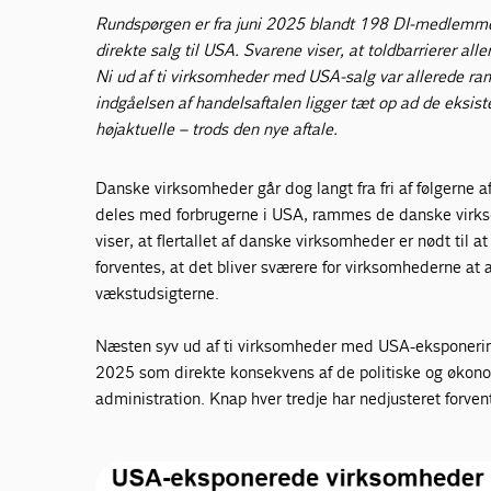
Rundspørgen er fra juni 2025 blandt 198 DI-medlem
direkte salg til USA. Svarene viser, at toldbarrierer a
Ni ud af ti virksomheder med USA-salg var allerede ramt
indgåelsen af handelsaftalen ligger tæt op ad de eksiste
højaktuelle – trods den nye aftale.
Danske virksomheder går dog langt fra fri af følgerne a
deles med forbrugerne i USA, rammes de danske virkso
viser, at flertallet af danske virksomheder er nødt til
forventes, at det bliver sværere for virksomhederne at
vækstudsigterne.
Næsten syv ud af ti virksomheder med USA-eksponering
2025 som direkte konsekvens af de politiske og økon
administration. Knap hver tredje har nedjusteret forve