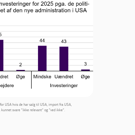
or USA hvis de har salg til USA, import fra USA,
 kunnet svare "ikke relevant" og "ved ikke".