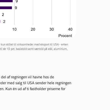
 kun stillet til virksomheder med eksport til USA - enten
til de 10 pct. basistold samt særtold på stål, aluminium,
del af regningen vil havne hos de
eder med salg til USA sender hele regningen
en. Kun én ud af ti fastholder priserne for