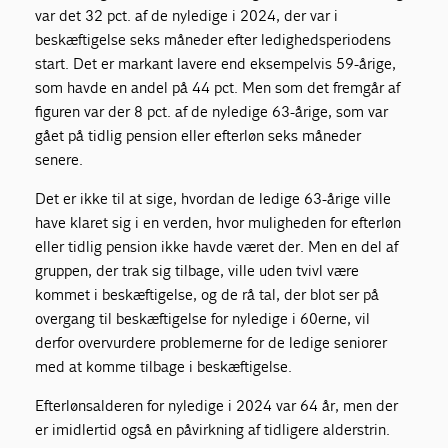
var det 32 pct. af de nyledige i 2024, der var i
beskæftigelse seks måneder efter ledighedsperiodens
start. Det er markant lavere end eksempelvis 59-årige,
som havde en andel på 44 pct. Men som det fremgår af
figuren var der 8 pct. af de nyledige 63-årige, som var
gået på tidlig pension eller efterløn seks måneder
senere.
Det er ikke til at sige, hvordan de ledige 63-årige ville
have klaret sig i en verden, hvor muligheden for efterløn
eller tidlig pension ikke havde været der. Men en del af
gruppen, der trak sig tilbage, ville uden tvivl være
kommet i beskæftigelse, og de rå tal, der blot ser på
overgang til beskæftigelse for nyledige i 60erne, vil
derfor overvurdere problemerne for de ledige seniorer
med at komme tilbage i beskæftigelse.
Efterlønsalderen for nyledige i 2024 var 64 år, men der
er imidlertid også en påvirkning af tidligere alderstrin.