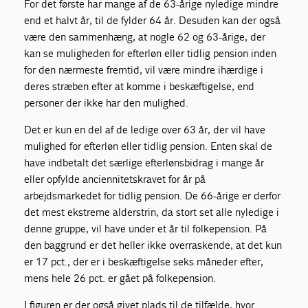
For det første har mange af de 63-årige nyledige mindre
end et halvt år, til de fylder 64 år. Desuden kan der også
være den sammenhæng, at nogle 62 og 63-årige, der
kan se muligheden for efterløn eller tidlig pension inden
for den nærmeste fremtid, vil være mindre ihærdige i
deres stræben efter at komme i beskæftigelse, end
personer der ikke har den mulighed.
Det er kun en del af de ledige over 63 år, der vil have
mulighed for efterløn eller tidlig pension. Enten skal de
have indbetalt det særlige efterlønsbidrag i mange år
eller opfylde anciennitetskravet for år på
arbejdsmarkedet for tidlig pension. De 66-årige er derfor
det mest ekstreme alderstrin, da stort set alle nyledige i
denne gruppe, vil have under et år til folkepension. På
den baggrund er det heller ikke overraskende, at det kun
er 17 pct., der er i beskæftigelse seks måneder efter,
mens hele 26 pct. er gået på folkepension.
I figuren er der også givet plads til de tilfælde, hvor