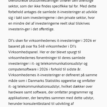
overordnede bruttoinvesteringer tilhører den offentlige
sektor, som der ikke findes specifikke tal for. Med dette
forbehold antages de samlede it-investeringer at udvikle
sig i takt som investeringerne i den private sektor, hvor
en mindre del af investeringerne reelt skal tilskrives
investerin-ger i det offentlige.
DI’s skøn for virksomhedernes it-investeringer i 2026 er
baseret på svar fra 548 virksomheder i DI’s
Virksomhedspanel. Her er der blevet spurgt til
virksomhedernes forventninger til deres samlede
investeringer i it- og telekommunikationsudstyr og
computersoftware i 2026 i forhold til sidste år.
Virksomhedernes it-investeringer er defineret på samme
måde som i Danmarks Statistiks opgørelse og omfatter
it- og telekommunikationsudstyr, hvilket dækker over
hardware samt software, der omfatter programmer og
applikationer, der benyttes sammen med dette udstyr,
herunder konsulentbistand til udvikling af