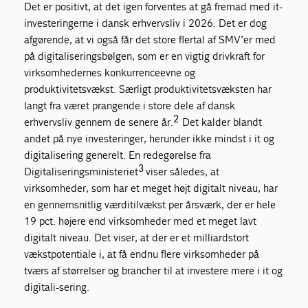
Det er positivt, at det igen forventes at gå fremad med it-
investeringerne i dansk erhvervsliv i 2026. Det er dog
afgørende, at vi også får det store flertal af SMV’er med
på digitaliseringsbølgen, som er en vigtig drivkraft for
virksomhedernes konkurrenceevne og
produktivitetsvækst. Særligt produktivitetsvæksten har
langt fra været prangende i store dele af dansk
2
erhvervsliv gennem de senere år.
Det kalder blandt
andet på nye investeringer, herunder ikke mindst i it og
digitalisering generelt. En redegørelse fra
3
Digitaliseringsministeriet
viser således, at
virksomheder, som har et meget højt digitalt niveau, har
en gennemsnitlig værditilvækst per årsværk, der er hele
19 pct. højere end virksomheder med et meget lavt
digitalt niveau. Det viser, at der er et milliardstort
vækstpotentiale i, at få endnu flere virksomheder på
tværs af størrelser og brancher til at investere mere i it og
digitali-sering.