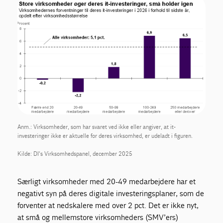
Anm.: Virksomheder, som har svaret ved ikke eller angiver, at it-
investeringer ikke er aktuelle for deres virksomhed, er udeladt i figuren.
Kilde: DI's Virksomhedspanel, december 2025
Særligt virksomheder med 20-49 medarbejdere har et
negativt syn på deres digitale investeringsplaner, som de
forventer at nedskalere med over 2 pct. Det er ikke nyt,
at små og mellemstore virksomheders (SMV’ers)