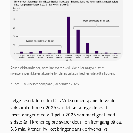
Anm.: Virksomheder, som har svaret ved ikke eller angiver, at it-
investeringer ikke er aktuelle for deres virksomhed, er udeladt i figuren.
Kilde: DI's Virksomhedspanel, december 2025.
Ifølge resultaterne fra DI’s Virksomhedspanel forventer
virksomhederne i 2026 samlet set at øge deres it-
investeringer med 5,1 pct. i 2026 sammenlignet med
sidste år. I kroner og øre svarer det til en fremgang på ca.
5,5 mia. kroner, hvilket bringer dansk erhvervslivs