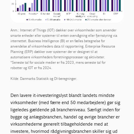
Anm.: Internet of Things (IOT) dækker over virksomheder som anvender
smarte enheder eller systemer til enten overvågning eller fjernstyring via
internettet. Business Intelligence (BI) er en fælles betegnelse for
anvendelse af virksomheders data til rapportering. Enterprise Resource
Planning (ERP) dækker over systemer der er designet til at
automatisere virksomheders forretningsprocesser og aktiviteter.
*Seneste tal for sociale medier er fra 2023, mens seneste tal for
robotter og IOT er fra 2024.
Kilde: Danmarks Statistik og DI-beregninger.
Den lavere it-investeringslyst blandt landets mindste
virksomheder (med færre end 50 medarbejdere) gør sig
ligeledes gældende på brancheniveau. Særligt inden for
bygge og anlægsbranchen, handel og øvrige brancher er
virksomhederne generelt tilbageholdende med at
investere, hvorimod rådgivningsbranchen skiller sig ud