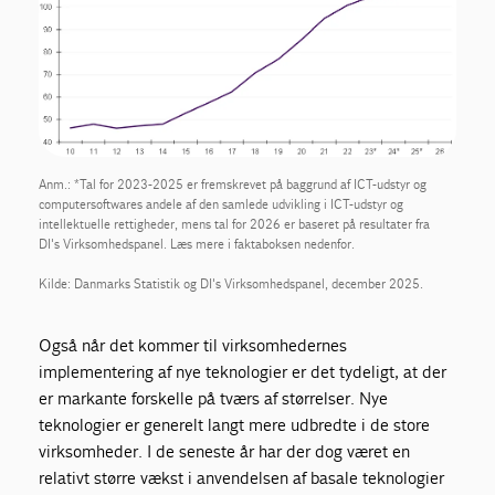
Anm.: *Tal for 2023-2025 er fremskrevet på baggrund af ICT-udstyr og
computersoftwares andele af den samlede udvikling i ICT-udstyr og
intellektuelle rettigheder, mens tal for 2026 er baseret på resultater fra
DI's Virksomhedspanel. Læs mere i faktaboksen nedenfor.
Kilde: Danmarks Statistik og DI's Virksomhedspanel, december 2025.
Også når det kommer til virksomhedernes
implementering af nye teknologier er det tydeligt, at der
er markante forskelle på tværs af størrelser. Nye
teknologier er generelt langt mere udbredte i de store
virksomheder. I de seneste år har der dog været en
relativt større vækst i anvendelsen af basale teknologier