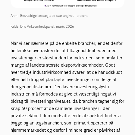
Anm.: Beskæftigelsesvægtede svar angivet i procent.
Kilde: DI's Virksomhedspanel, marts 2026
Når vi ser nærmere på de enkelte brancher, er det derfor
heller ikke overraskende, at tilbageholdenheden med
investeringer er størst inden for industrien, som omfatter
mange af landets største eksportvirksomheder. Godt
hver tredje industrivirksomhed svarer, at de har udskudt
eller helt droppet planlagte investeringer som følge af
den geopolitiske uro. Den lavere investeringslyst i
industrien må formodes at give et væsentligt negativt
bidrag til investeringsniveauet, da branchen tegner sig for
knap 40 procent af de samlede investeringer i den
private sektor. I den modsatte ende af spektret finder vi
bygge og anlægsbranchen, som primært opererer på
hjemmemarkedet og derfor i mindre grad er påvirket af