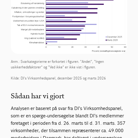
Anm.: Svarkategorierne er forkortet i figuren. "Andet", "Ingen
usikkerhedsfaktorer" og "Ved ikke" er ikke vist i figuren.
Kilde: DI's Virksomhedspanel, december 2025 og marts 2026
Sådan har vi gjort
Analysen er baseret på svar fra DI’s Virksomhedspanel,
som er en spørge-undersøgelse blandt DI’s medlemmer
foretaget i perioden fra d. 26. marts til d. 31. marts. 357
virksomheder, der tilsammen repræsenterer ca. 49.000
medarbejdere i Danmark, har deltaget i undersøgelsen.