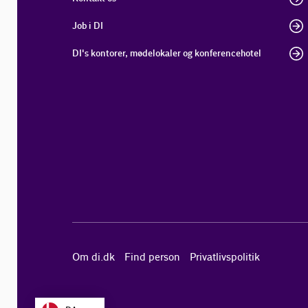
Job i DI
DI's kontorer, mødelokaler og konferencehotel
Om di.dk
Find person
Privatlivspolitik