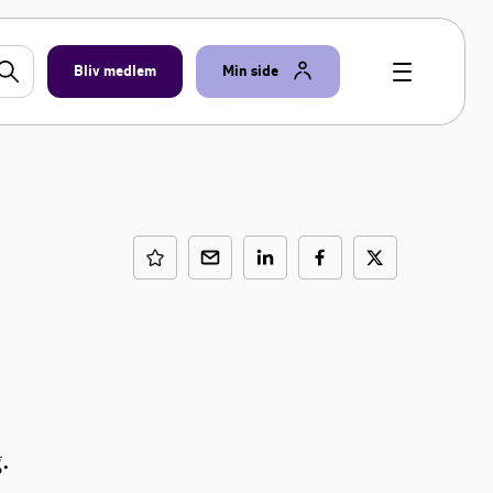
Bliv medlem
Min side
e
.