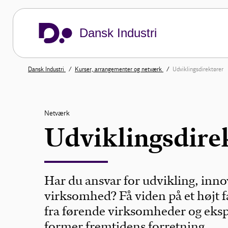
Dansk Industri
Dansk Industri
Kurser, arrangementer og netværk
Udviklingsdirektører
Netværk
Udviklingsdire
Har du ansvar for udvikling, inno
virksomhed? Få viden på et højt f
fra førende virksomheder og eksp
former fremtidens forretning.