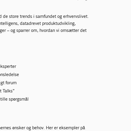
ed de store trends i samfundet og erhvervslivet.
telligens, datadrevet produktudvikling,
ger – og sparrer om, hvordan vi omsætter det
eksperter
ionsledelse
igt forum
t Talks”
stille spørgsmål
rnes ønsker og behov. Her er eksempler på