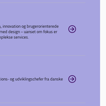
n, innovation og brugerorienterede
k med design – uanset om fokus er
mplekse services.
ations- og udviklingschefer fra danske