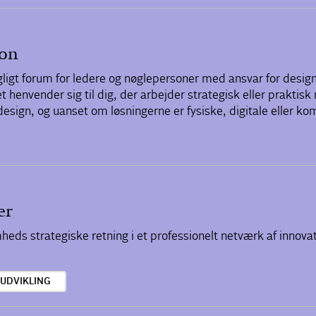
ion
gligt forum for ledere og nøglepersoner med ansvar for desig
 henvender sig til dig, der arbejder strategisk eller praktis
esign, og uanset om løsningerne er fysiske, digitale eller ko
er
omheds strategiske retning i et professionelt netværk af innov
SUDVIKLING