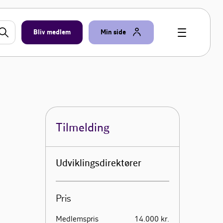
Bliv medlem
Min side
Tilmelding
Udviklingsdirektører
Pris
Medlemspris
14.000 kr.