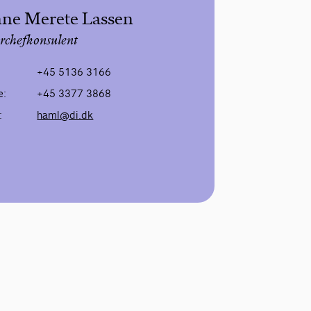
ne Merete Lassen
rchefkonsulent
+45 5136 3166
e:
+45 3377 3868
:
haml@di.dk