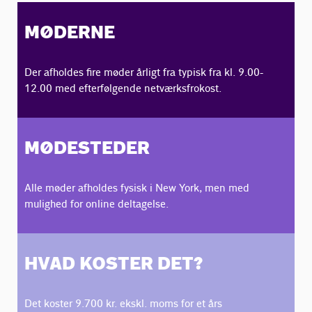
MØDERNE
Der afholdes fire møder årligt fra typisk fra kl. 9.00-
12.00 med efterfølgende netværksfrokost.
MØDESTEDER
Alle møder afholdes fysisk i New York, men med
mulighed for online deltagelse.
HVAD KOSTER DET?
Det koster 9.700 kr. ekskl. moms for et års