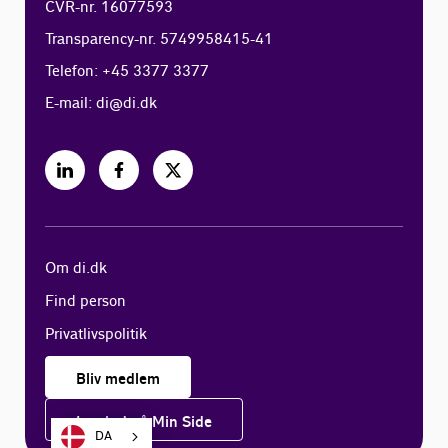
CVR-nr. 16077593
Transparency-nr. 5749958415-41
Telefon: +45 3377 3377
E-mail:
di@di.dk
Om di.dk
Find person
Privatlivspolitik
Bliv medlem
Log ind på Min Side
DA