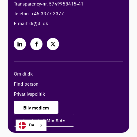
Transparency-nr. 5749958415-41
Telefon: +45 3377 3377
E-mail:
di@di.dk
Om di.dk
Find person
Privatlivspolitik
Bliv medlem
Log ind på Min Side
DA