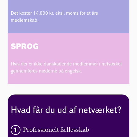
Det koster 14.800 kr. eksl. moms for et års
medlemskab.
SPROG
Hvis der er ikke dansktalende medlemmer i netværket
gennemføres møderne på engelsk.
Hvad får du ud af netværket?
Professionelt fællesskab