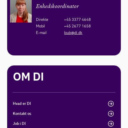
Enhedskoordinator
Direkte
+45 3377 4648
Mobil
+45 2677 1658
E-mail
loub@di.dk
OM DI
Hvad er DI
Kontakt os
Job i DI