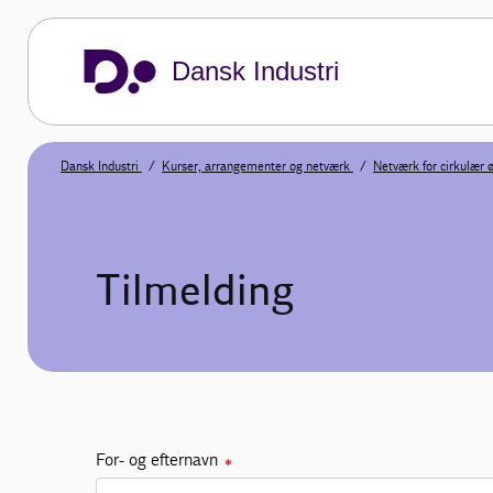
Dansk Industri
Dansk Industri
Kurser, arrangementer og netværk
Netværk for cirkulær
Tilmelding
For- og efternavn
✱