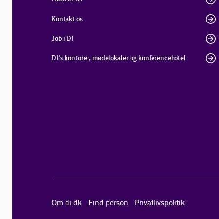
Kontakt os
Job i DI
DI's kontorer, mødelokaler og konferencehotel
Om di.dk
Find person
Privatlivspolitik