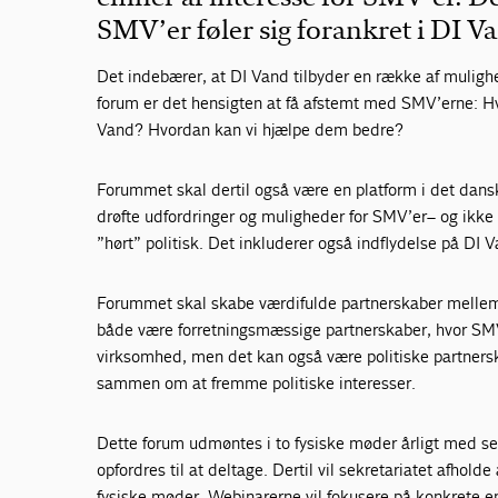
SMV’er føler sig forankret i DI V
Det indebærer, at DI Vand tilbyder en række af mulighe
forum er det hensigten at få afstemt med SMV’erne: H
Vand? Hvordan kan vi hjælpe dem bedre?
Forummet skal dertil også være en platform i det dan
drøfte udfordringer og muligheder for SMV’er– og ikke 
”hørt” politisk. Det inkluderer også indflydelse på DI V
Forummet skal skabe værdifulde partnerskaber mellem
både være forretningsmæssige partnerskaber, hvor SMV’
virksomhed, men det kan også være politiske partners
sammen om at fremme politiske interesser.
Dette forum udmøntes i to fysiske møder årligt med se
opfordres til at deltage. Dertil vil sekretariatet afhol
fysiske møder. Webinarerne vil fokusere på konkrete e