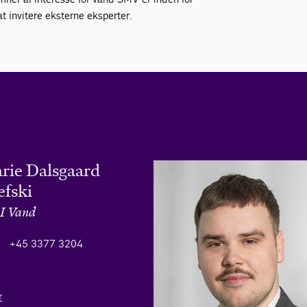
at invitere eksterne eksperter.
rie Dalsgaard
efski
DI Vand
+45 3377 3204
r