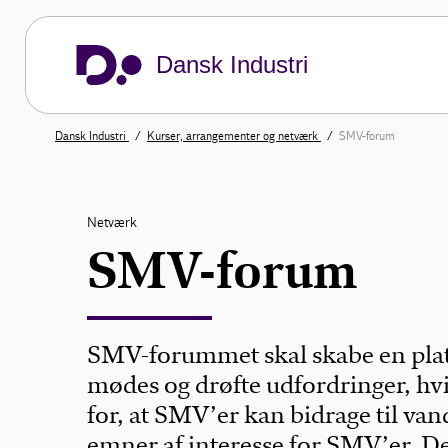
Dansk Industri
Dansk Industri
Kurser, arrangementer og netværk
SMV-forum
Netværk
SMV-forum
SMV-forummet skal skabe en pla
mødes og drøfte udfordringer, hv
for, at SMV’er kan bidrage til v
emner af interesse for SMV’er. Det