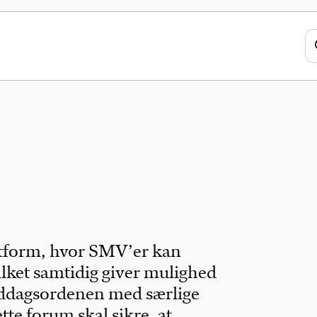
tform, hvor SMV’er kan
ilket samtidig giver mulighed
anddagsordenen med særlige
te forum skal sikre, at