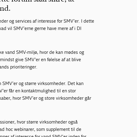
and.
der og services af interesse for SMV’er. I dette
vad vil SMV’erne gerne have mere af i DI
ske vand SMV-miljø, hvor de kan mødes og
mindst give SMV’er en følelse af at blive
ands prioriteringer.
 SMV’er og større virksomheder. Det kan
er får en kontaktmulighed til en stor
kaber, hvor SMV’er og store virksomheder går
ssioner, hvor større virksomheder også
de ad hoc webinarer, som supplement til de
mner af interesse for vand SMV’er inden for