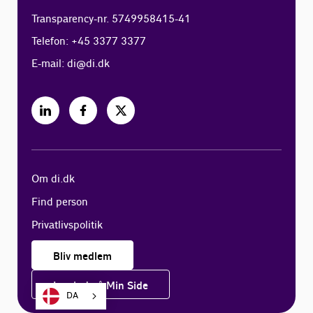
Transparency-nr. 5749958415-41
Telefon: +45 3377 3377
E-mail:
di@di.dk
Om di.dk
Find person
Privatlivspolitik
Bliv medlem
Log ind på Min Side
DA