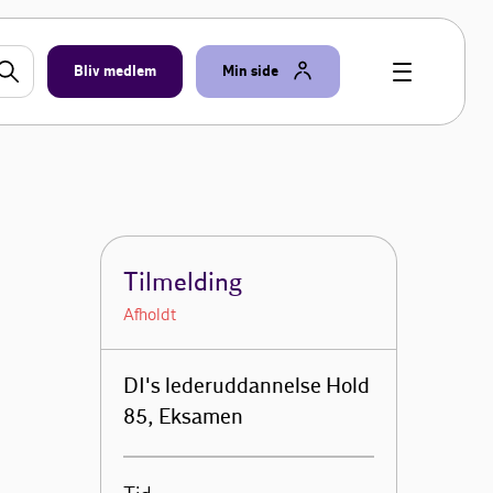
Bliv medlem
Min side
Tilmelding
Afholdt
DI's lederuddannelse Hold
85, Eksamen