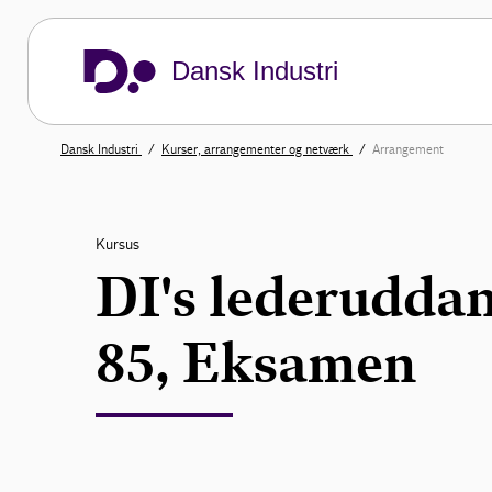
Dansk Industri
Dansk Industri
Kurser, arrangementer og netværk
Arrangement
Kursus
DI's lederudda
85, Eksamen