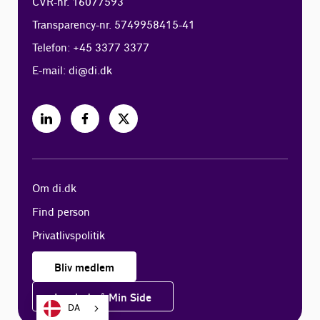
CVR-nr. 16077593
Transparency-nr. 5749958415-41
Telefon: +45 3377 3377
E-mail:
di@di.dk
Om di.dk
Find person
Privatlivspolitik
Bliv medlem
Log ind på Min Side
DA