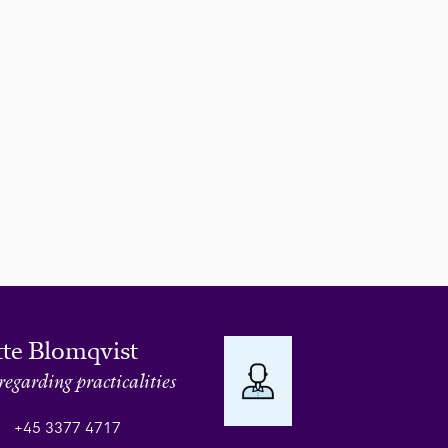
te Blomqvist
regarding practicalities
+45 3377 4717