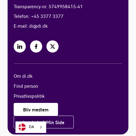
Transparency-nr. 5749958415-41
Telefon: +45 3377 3377
E-mail:
di@di.dk
Om di.dk
Find person
Privatlivspolitik
Bliv medlem
Log ind på Min Side
DA