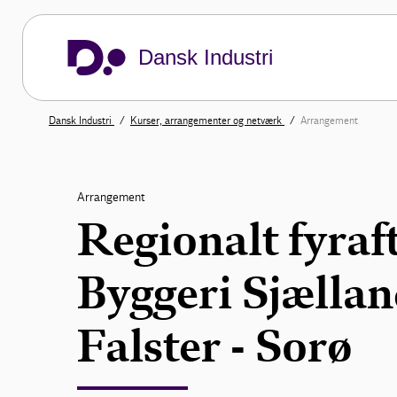
Dansk Industri
Dansk Industri
Kurser, arrangementer og netværk
Arrangement
Arrangement
Regionalt fyraf
Byggeri Sjælla
Falster - Sorø