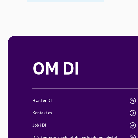
OM DI
Hvad er DI
Kontakt os
Job i DI
DI's kontorer, mødelokaler og konferencehotel