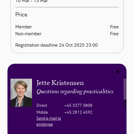
10 Mar - 13 Mar
Price
Member
Free
Non-member
Free
Registration deadline 24 Oct 2025 23:00
Jette Kristensen
Questions regarding practicalities
Direct
+45 3377 3808
Mobile
+45 2812 4592
Send e-mail to
employee