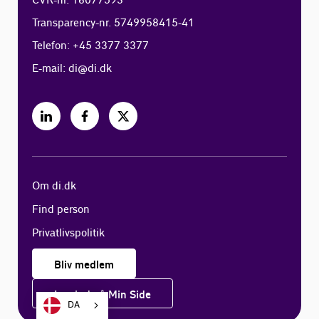
CVR-nr. 16077593
Transparency-nr. 5749958415-41
Telefon: +45 3377 3377
E-mail:
di@di.dk
Om di.dk
Find person
Privatlivspolitik
Bliv medlem
Log ind på Min Side
DA