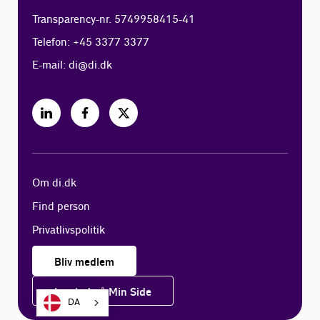
Transparency-nr. 5749958415-41
Telefon: +45 3377 3377
E-mail:
di@di.dk
Om di.dk
Find person
Privatlivspolitik
Bliv medlem
Log ind på Min Side
DA