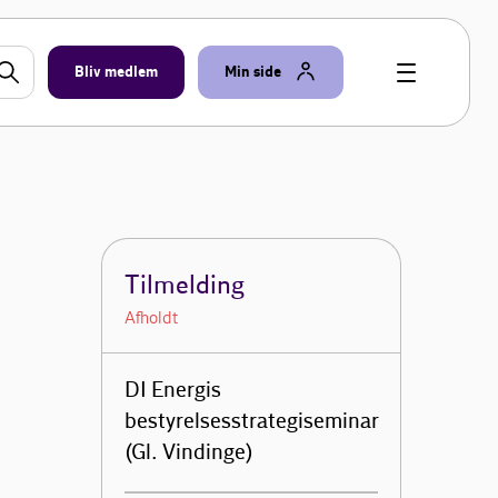
Bliv medlem
Min side
Tilmelding
Afholdt
DI Energis
bestyrelsesstrategiseminar
(Gl. Vindinge)