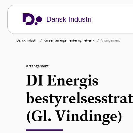
Dansk Industri
Dansk Industri
Kurser, arrangementer og netværk
Arrangement
Arrangement
DI Energis
bestyrelsesstra
(Gl. Vindinge)