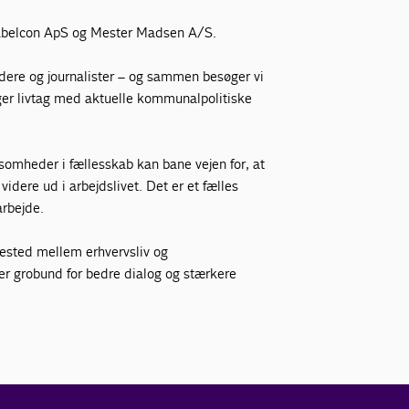
abelcon ApS og Mester Madsen A/S.
dere og journalister – og sammen besøger vi
ger livtag med aktuelle kommunalpolitiske
somheder i fællesskab kan bane vejen for, at
dere ud i arbejdslivet. Det er et fælles
arbejde.
ested mellem erhvervsliv og
ber grobund for bedre dialog og stærkere