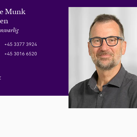
ne Munk
sen
nsvarlig
+45 3377 3924
+45 3016 6520
r