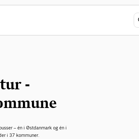
tur -
Kommune
busser – én i Østdanmark og én i
eder i 37 kommuner.