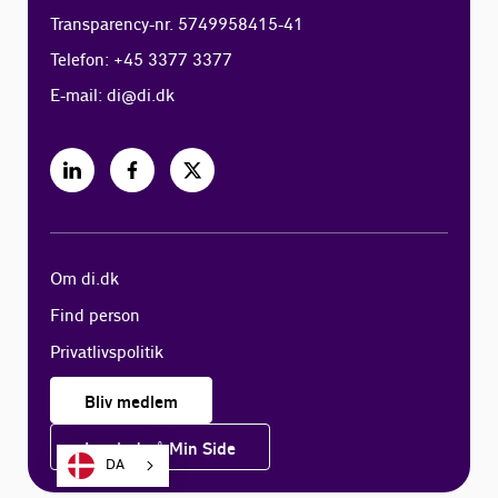
Transparency-nr. 5749958415-41
Telefon: +45 3377 3377
E-mail:
di@di.dk
Om di.dk
Find person
Privatlivspolitik
Bliv medlem
Log ind på Min Side
DA