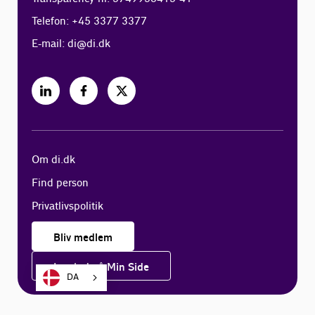
Telefon: +45 3377 3377
E-mail:
di@di.dk
Om di.dk
Find person
Privatlivspolitik
Bliv medlem
Log ind på Min Side
DA