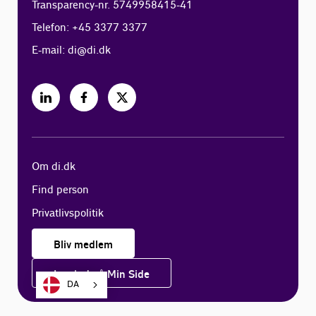
Transparency-nr. 5749958415-41
Telefon: +45 3377 3377
E-mail:
di@di.dk
Om di.dk
Find person
Privatlivspolitik
Bliv medlem
Log ind på Min Side
DA