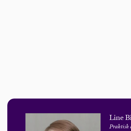
Line B
Praktisk 