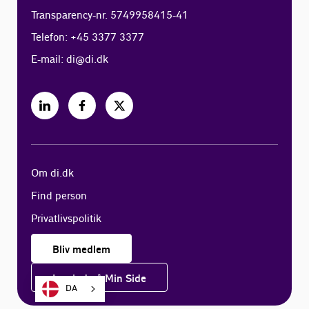
Transparency-nr. 5749958415-41
Telefon: +45 3377 3377
E-mail:
di@di.dk
Om di.dk
Find person
Privatlivspolitik
Bliv medlem
Log ind på Min Side
DA