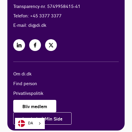
Transparency-nr. 5749958415-41
Telefon: +45 3377 3377
E-mail:
di@di.dk
Om di.dk
Find person
Privatlivspolitik
Bliv medlem
Log ind på Min Side
DA