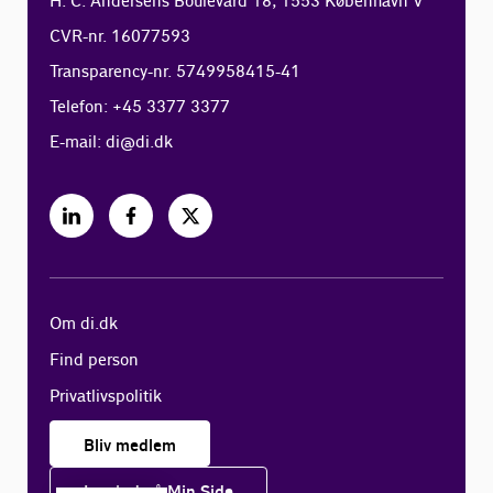
H. C. Andersens Boulevard 18, 1553 København V
CVR-nr. 16077593
Transparency-nr. 5749958415-41
Telefon: +45 3377 3377
E-mail:
di@di.dk
Om di.dk
Find person
Privatlivspolitik
Bliv medlem
Log ind på Min Side