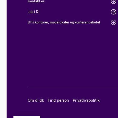
Kontakt os
Job i DI
DI's kontorer, mødelokaler og konferencehotel
Om di.dk
Find person
Privatlivspolitik