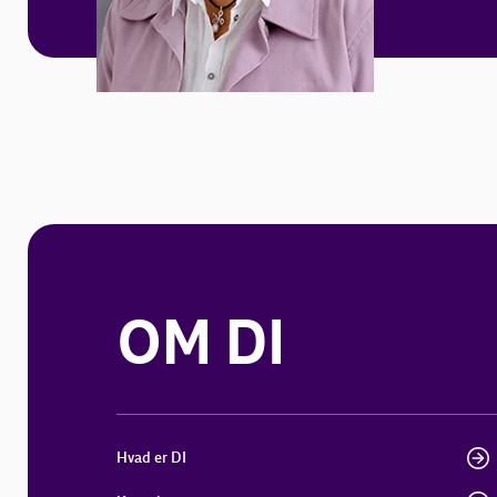
OM DI
Hvad er DI