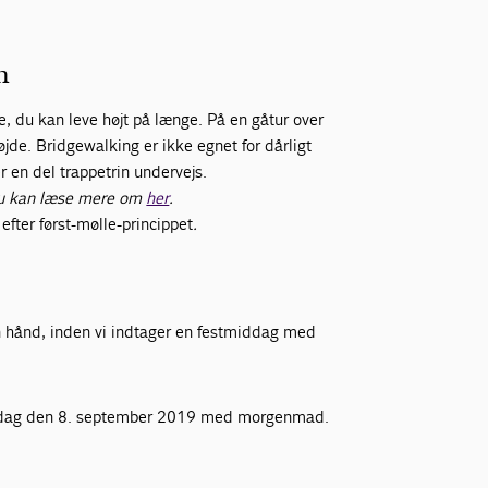
n
e, du kan leve højt på længe. På en gåtur over
jde. Bridgewalking er ikke egnet for dårligt
r en del trappetrin undervejs.
m du kan læse mere om
her
.
fter først-mølle-princippet
.
en hånd, inden vi indtager en festmiddag med
søndag den 8. september 2019 med morgenmad.