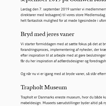
Lørdag den 7. september 2019 samler vi medlemmerne a
direktører med ledsagere) til vores store Medlemsdag. 
helt fantastisk mulighed for at møde ligesindede i ufo
Bryd med jeres vaner
Vi starter formiddagen med at sætte fokus på det at br
forandringsproces, implementering af nyheder, der kræ
efter inspiration til at arbejde med at gøre beslutninge
får du her inspiration af adfærdsdesigner og foredrags
Og når nu vi er igang med at bryde vaner, så står eft
Trapholt Museum
Trapholt er Danmarks eneste museum, hvor du både ka
møbeldesign. Museets særudstillinger byder altid på