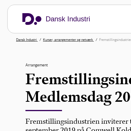
Dansk Industri
Dansk Industri
Kurser, arrangementer og netværk
Fremstillingsindustr
Arrangement
Fremstillingsin
Medlemsdag 20
Fremstillingsindustrien inviterer
september 2019 på Comwell Kold