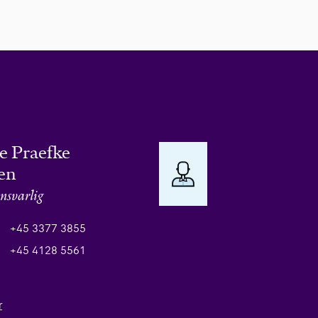
e Praefke
en
nsvarlig
+45 3377 3855
+45 4128 5561
r