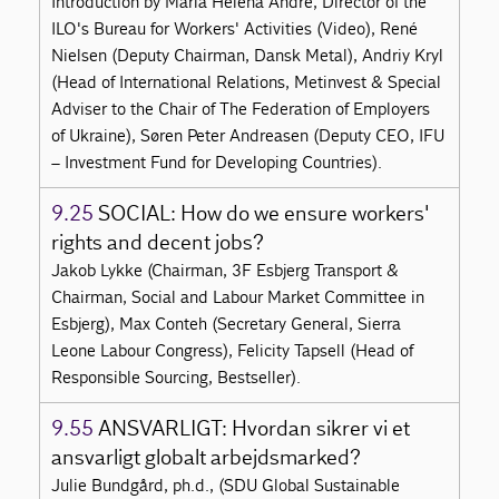
Introduction by Maria Helena Andre, Director of the
ILO's Bureau for Workers' Activities (Video), René
Nielsen (Deputy Chairman, Dansk Metal), Andriy Kryl
(Head of International Relations, Metinvest & Special
Adviser to the Chair of The Federation of Employers
of Ukraine), Søren Peter Andreasen (Deputy CEO, IFU
– Investment Fund for Developing Countries).
9.25
SOCIAL: How do we ensure workers'
rights and decent jobs?
Jakob Lykke (Chairman, 3F Esbjerg Transport &
Chairman, Social and Labour Market Committee in
Esbjerg), Max Conteh (Secretary General, Sierra
Leone Labour Congress), Felicity Tapsell (Head of
Responsible Sourcing, Bestseller).
9.55
ANSVARLIGT: Hvordan sikrer vi et
ansvarligt globalt arbejdsmarked?
Julie Bundgård, ph.d., (SDU Global Sustainable