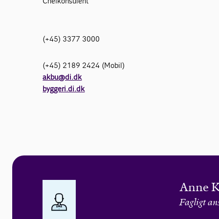
Chefkonsulent
(+45) 3377 3000
(+45) 2189 2424 (Mobil)
akbu@di.dk
byggeri.di.dk
Anne K
Fagligt an