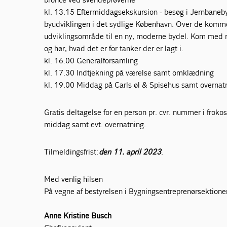
kl. 13.15 Eftermiddagsekskursion - besøg i Jernbanebye
byudviklingen i det sydlige København. Over de komm
udviklingsområde til en ny, moderne bydel. Kom med r
og hør, hvad det er for tanker der er lagt i.
kl. 16.00 Generalforsamling
kl. 17.30 Indtjekning på værelse samt omklædning
kl. 19.00 Middag på Carls øl & Spisehus samt overnat
Gratis deltagelse for en person pr. cvr. nummer i frok
middag samt evt. overnatning.
Tilmeldingsfrist:
den 11. april 2023
.
Med venlig hilsen
På vegne af bestyrelsen i Bygningsentreprenørsektion
Anne Kristine Busch