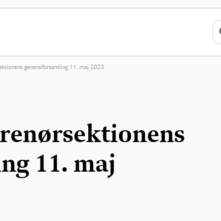
ektionens generalforsamling 11. maj 2023
renørsektionens
ng 11. maj