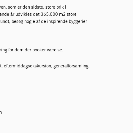
n, som er den sidste, store brik i
ende år udvikles det 365.000 m2 store
undt, besøg nogle af de inspirende byggerier
ning for dem der booker værelse.
ost, eftermiddagsekskursion, generalforsamling,
en