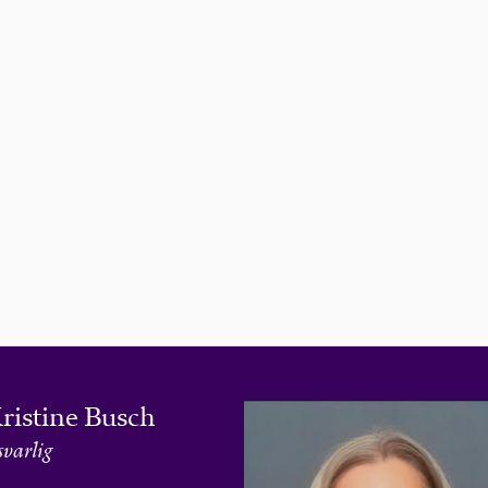
ristine Busch
svarlig