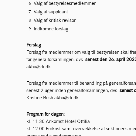
Valg af bestyrelsesmedlemmer
Valg af suppleant
Valg af kritisk revisor
Indkomne forslag
Forslag
Forslag fra medlemmer om valg til bestyrelsen skal frem
før generalforsamlingen, dvs.
senest den 26. april 202
akbu@di.dk
Forslag fra medlemmer til behandling på generalforsam
senest 2 uger inden generalforsamlingen, dvs.
senest d
Kristine Bush akbu@di.dk
Program for dagen:
kl. 11.30 Ankomst Hotel Ottilia
kl. 12.00 Frokost samt overrækkelse af sektionens meda
bronce ved svendeprøverne