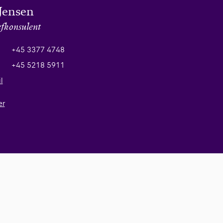
Jensen
fkonsulent
+45 3377 4748
+45 5218 5911
l
er