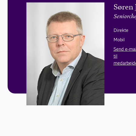
Søren 
Seniorche
Direkte
Mobil
Send e-mai
til
medarbejd