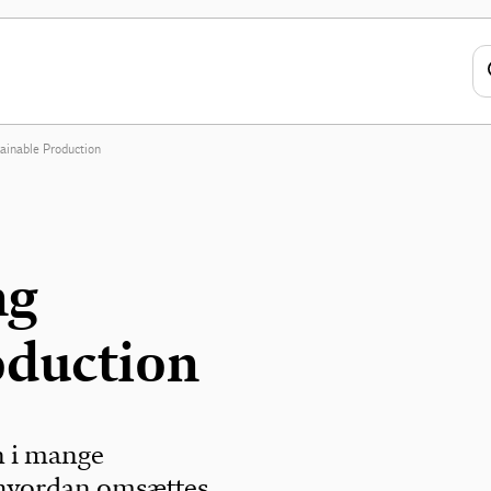
ainable Production
ng
oduction
n i mange
hvordan omsættes