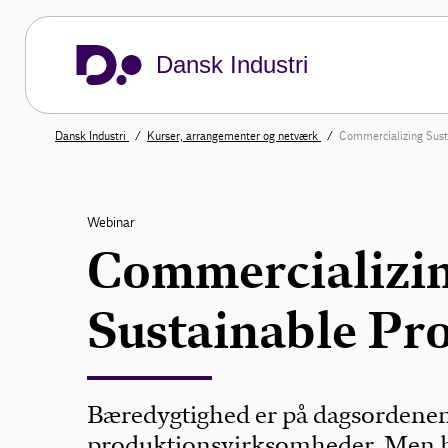
Dansk Industri
Dansk Industri
Kurser, arrangementer og netværk
Commercializing Sust
Webinar
Commercializi
Sustainable Pr
Bæredygtighed er på dagsordene
produktionsvirksomheder. Men 