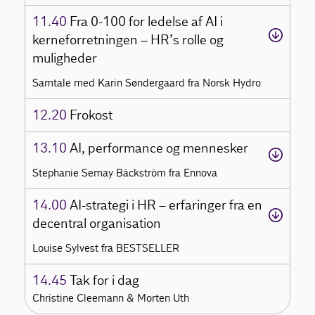
11.40
Fra 0-100 for ledelse af AI i
kerneforretningen – HR’s rolle og
muligheder
Samtale med Karin Søndergaard fra Norsk Hydro
12.20
Frokost
13.10
AI, performance og mennesker
Stephanie Semay Bäckström fra Ennova
14.00
AI-strategi i HR – erfaringer fra en
decentral organisation
Louise Sylvest fra BESTSELLER
14.45
Tak for i dag
Christine Cleemann & Morten Uth