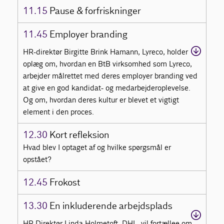
11.15
Pause & forfriskninger
11.45
Employer branding
HR-direktør Birgitte Brink Hamann, Lyreco, holder
oplæg om, hvordan en BtB virksomhed som Lyreco,
arbejder målrettet med deres employer branding ved
at give en god kandidat- og medarbejderoplevelse.
Og om, hvordan deres kultur er blevet et vigtigt
element i den proces.
12.30
Kort refleksion
Hvad blev I optaget af og hvilke spørgsmål er
opstået?
12.45
Frokost
13.30
En inkluderende arbejdsplads
HR Direktør Linda Holmetoft, DHL, vil fortællee om,