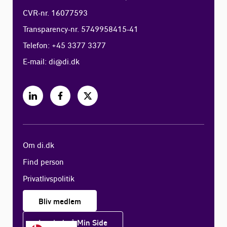
CVR-nr. 16077593
Transparency-nr. 5749958415-41
Telefon: +45 3377 3377
E-mail:
di@di.dk
Om di.dk
Find person
Privatlivspolitik
Bliv medlem
Log ind på Min Side