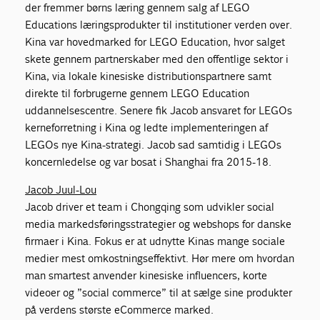
der fremmer børns læring gennem salg af LEGO
Educations læringsprodukter til institutioner verden over.
Kina var hovedmarked for LEGO Education, hvor salget
skete gennem partnerskaber med den offentlige sektor i
Kina, via lokale kinesiske distributionspartnere samt
direkte til forbrugerne gennem LEGO Education
uddannelsescentre. Senere fik Jacob ansvaret for LEGOs
kerneforretning i Kina og ledte implementeringen af
LEGOs nye Kina-strategi. Jacob sad samtidig i LEGOs
koncernledelse og var bosat i Shanghai fra 2015-18.
Jacob Juul-Lou
Jacob driver et team i Chongqing som udvikler social
media markedsføringsstrategier og webshops for danske
firmaer i Kina. Fokus er at udnytte Kinas mange sociale
medier mest omkostningseffektivt. Hør mere om hvordan
man smartest anvender kinesiske influencers, korte
videoer og ”social commerce” til at sælge sine produkter
på verdens største eCommerce marked.