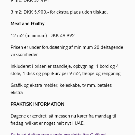
9 m2: DKK 37.494
3 m2: DKK 5.900,- for ekstra plads uden tilskud.
Meat and Poultry
12 m2 (minimum): DKK 49.992
Prisen er under forudsætning af minimum 20 deltagende
virksomheder.
Inkluderet i prisen er standleje, opbygning, 1 bord og 4
stole, 1 disk og papirkurv per 9 m2, tæppe og rengøring.
Grafik og ekstra møbler, køleskabe, tv mm. betales
ekstra.
PRAKTISK INFORMATION
Dagene er ændret, så messen nu kører fra mandag til
fredag hvilket er noget helt nyt i UAE.
Se hvad deltagerne sagde om dette års Gulfood