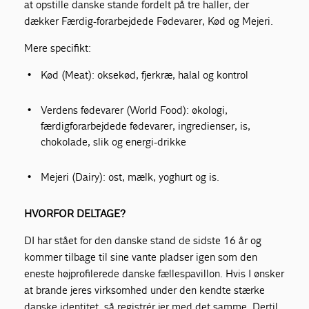
at opstille danske stande fordelt på tre haller, der
dækker Færdig-forarbejdede Fødevarer, Kød og Mejeri.
Mere specifikt:
Kød (Meat): oksekød, fjerkræ, halal og kontrol
Verdens fødevarer (World Food): økologi,
færdigforarbejdede fødevarer, ingredienser, is,
chokolade, slik og energi-drikke
Mejeri (Dairy): ost, mælk, yoghurt og is.
HVORFOR DELTAGE?
DI har stået for den danske stand de sidste 16 år og
kommer tilbage til sine vante pladser igen som den
eneste højprofilerede danske fællespavillon. Hvis I ønsker
at brande jeres virksomhed under den kendte stærke
danske identitet, så registrér jer med det samme. Dertil