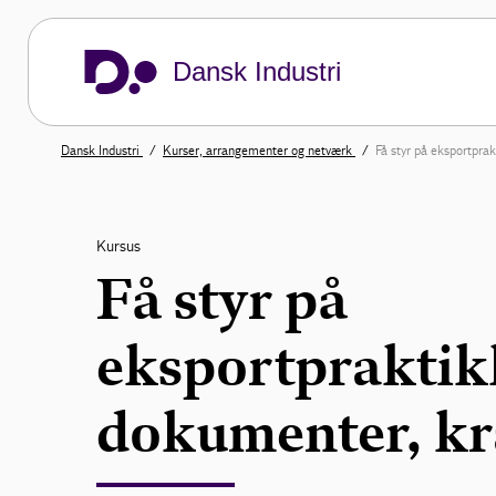
Dansk Industri
Dansk Industri
Kurser, arrangementer og netværk
Få styr på eksportpra
Kursus
Få styr på
eksportpraktik
dokumenter, kra