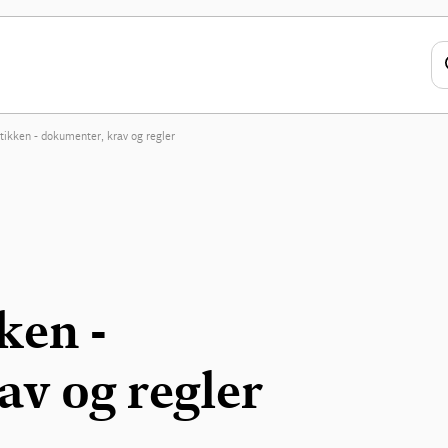
ktikken - dokumenter, krav og regler
ken -
v og regler