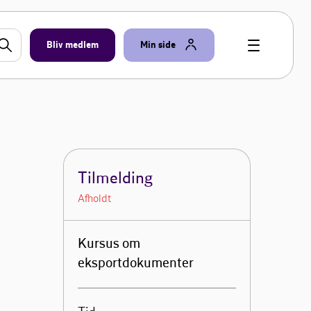
Bliv medlem
Min side
Tilmelding
Afholdt
Kursus om
eksportdokumenter