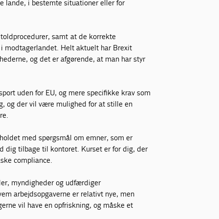
 lande, i bestemte situationer eller for
g toldprocedurer, samt at de korrekte
i modtagerlandet. Helt aktuelt har Brexit
mhederne, og det er afgørende, at man har styr
port uden for EU, og mere specifikke krav som
, og der vil være mulighed for at stille en
re.
indholdet med spørgsmål om emner, som er
dig tilbage til kontoret. Kurset er for dig, der
måske compliance.
under, myndigheder og udfærdiger
hvem arbejdsopgaverne er relativt nye, men
gerne vil have en opfriskning, og måske et