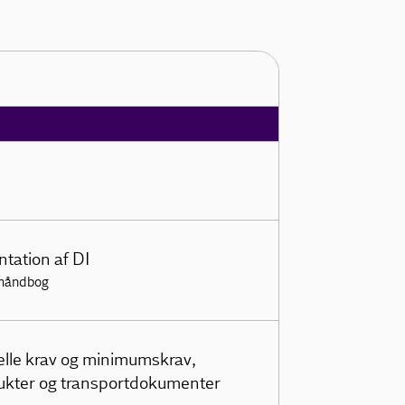
tation af DI
thåndbog
elle krav og minimumskrav,
odukter og transportdokumenter