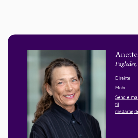
Anette
Fagleder,
Direkte
Mobil
Send e-mai
til
medarbejd