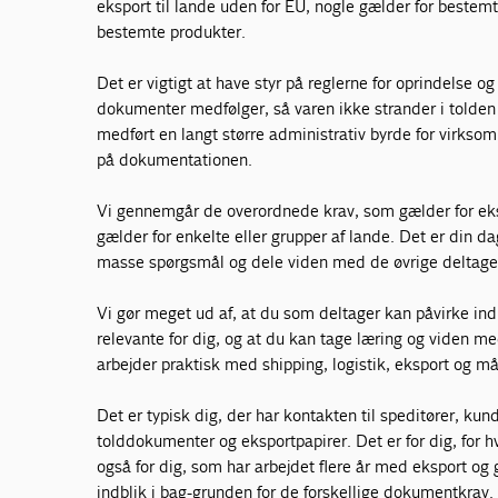
eksport til lande uden for EU, nogle gælder for bestemte
bestemte produkter.
Det er vigtigt at have styr på reglerne for oprindelse o
dokumenter medfølger, så varen ikke strander i tolden 
medført en langt større administrativ byrde for virkso
på dokumentationen.
Vi gennemgår de overordnede krav, som gælder for eks
gælder for enkelte eller grupper af lande. Det er din dag
masse spørgsmål og dele viden med de øvrige deltage
Vi gør meget ud af, at du som deltager kan påvirke 
relevante for dig, og at du kan tage læring og viden med 
arbejder praktisk med shipping, logistik, eksport og 
Det er typisk dig, der har kontakten til speditører, k
tolddokumenter og eksportpapirer. Det er for dig, for 
også for dig, som har arbejdet flere år med eksport og 
indblik i bag-grunden for de forskellige dokumentkrav.