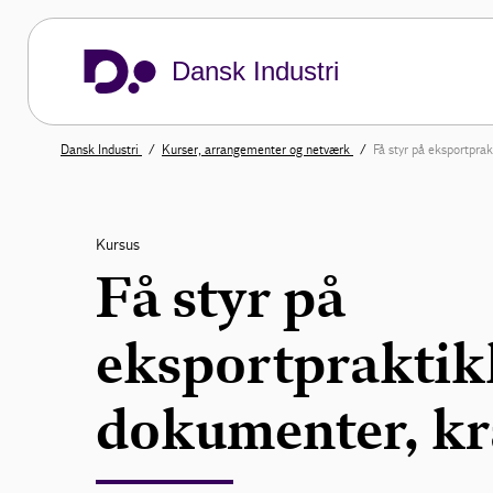
Dansk Industri
Dansk Industri
Kurser, arrangementer og netværk
Få styr på eksportpra
Kursus
Få styr på
eksportpraktik
dokumenter, kra