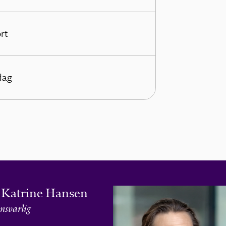
rt
dag
 Katrine Hansen
nsvarlig