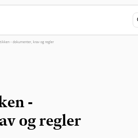
ktikken - dokumenter, krav og regler
ken -
v og regler