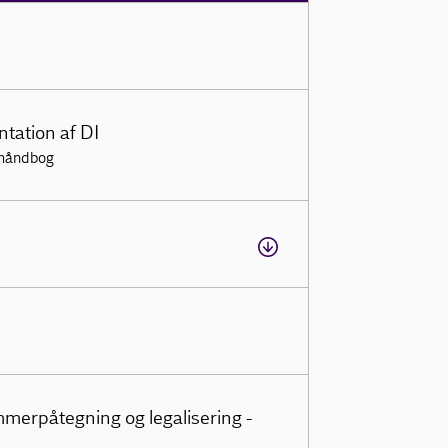
tation af DI
thåndbog
merpåtegning og legalisering -