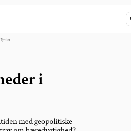
 Tyrkiet
heder i
mtiden med geopolitiske
skrav om bæredygtighed?