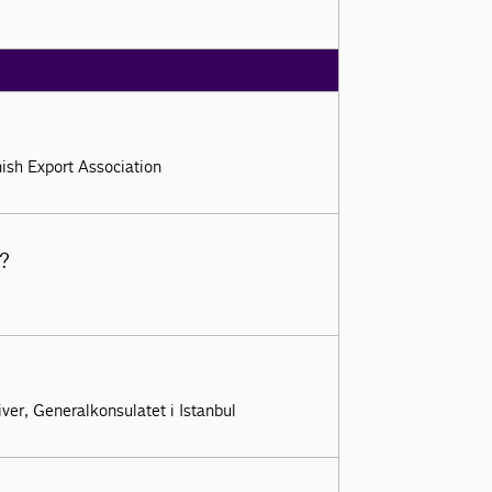
nish Export Association
t?
er, Generalkonsulatet i Istanbul