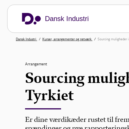
Dansk Industri
Dansk Industri
Kurser, arrangementer og netværk
Sourcing muligheder i
Arrangement
Sourcing mulig
Tyrkiet
Er dine værdikæder rustet til fre
spændinger og nye rapportering