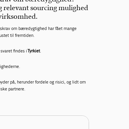
og relevant sourcing mulighed
n virksomhed.
gskrav om bæredygtighed har fået mange
stet til fremtiden.
svaret findes i
Tyrkiet
.
ighederne.
yder på, herunder fordele og risici, og lidt om
iske partnere.