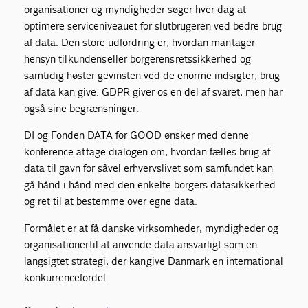
organisationer og myndigheder søger hver dag at
optimere serviceniveauet for slutbrugeren ved bedre brug
af data. Den store udfordring er, hvordan man tager
hensyn til kundens eller borgerens retssikkerhed og
samtidig høster gevinsten ved de enorme indsigter, brug
af data kan give. GDPR giver os en del af svaret, men har
også sine begrænsninger.
DI og Fonden DATA for GOOD ønsker med denne
konference at tage dialogen om, hvordan fælles brug af
data til gavn for såvel erhvervslivet som samfundet kan
gå hånd i hånd med den enkelte borgers datasikkerhed
og ret til at bestemme over egne data.
Formålet er at få danske virksomheder, myndigheder og
organisationer til at anvende data ansvarligt som en
langsigtet strategi, der kan give Danmark en international
konkurrencefordel.