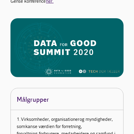
Gense konference
her.
Målgrupper
1. Virksomheder, organisationer og myndigheder,
som kan se værdien for forretning,
forvaltning, forbrugere, medarbejdere og samfund i